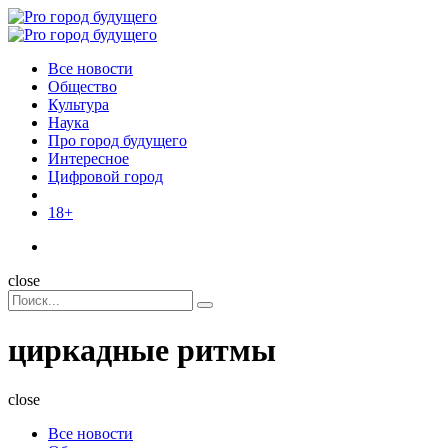
Menu
Поиск
Menu
Pro
город
Все новости
будущего
Общество
Культура
Наука
Про город будущего
Интересное
Цифровой город
18+
Поиск
close
Search
Поиск
for:
циркадные ритмы
close
Все новости