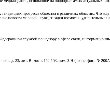
медиаиздание, основанное на подборке самых актуальных, инте
тенденциях прогресса общества в различных областях. Что жде
ные новости мировой науки, загадки космоса и удивительные на
едеральной службой по надзору в сфере связи, информационны
пова, д. 23, лит. В, комн. 152-153, пом. 3-Н (часть офиса № 200А