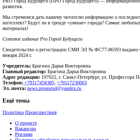
PRO Город Будущего (ПРО Город Будущего) — информационное 
развития.
Мы стремимся дать нашему читателю информацию о последних 
интеллект? Будут ли в тренде «умные» города? Самые любопыт
материалах!
Сетевое издание Рrо Город Будущего
Свидетельство о регистрации СМИ ЭЛ № ФС77-86593 выдано Ф
января 2024 г.
Учредитель:
Брагина Дарья Викторовна
Главный редактор:
Брагина Дарья Викторовна
Адрес редакции:
197022, г. Санкт-Петербург, ул. Профессора По
Телефон:
+79117458385
,
+79117230003
Эл. почта:
news.progorod@yandex.ru
Ещё темы
Политика
Происшествия
О проекте
Вакансии
Реклама
Политика обработки персональных данных