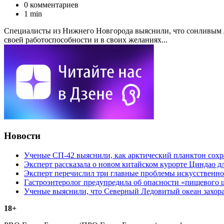
0 комментариев
1 min
Специалисты из Нижнего Новгорода выяснили, что сонливым л
своей работоспособности и в своих желаниях...
Новости
Ученые СП-42 выяснили, как арктический планктон сох
Эксперт рассказала о новом китайском курорте Циндао д
Эксперт перечислил три главные проблемы искусственно
Гастроэнтеролог предупредила об опасности «пищевого 
Ученые выяснили, что Северный Ледовитый океан захора
18+