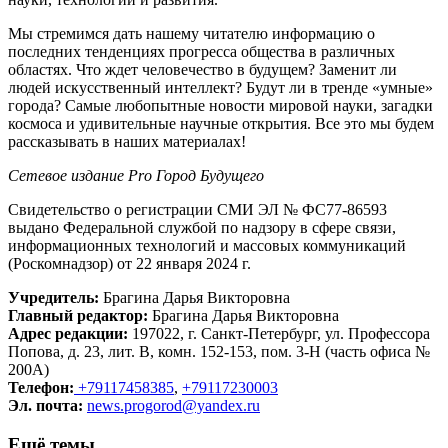
Мы стремимся дать нашему читателю информацию о
последних тенденциях прогресса общества в различных
областях. Что ждет человечество в будущем? Заменит ли
людей искусственный интеллект? Будут ли в тренде «умные»
города? Самые любопытные новости мировой науки, загадки
космоса и удивительные научные открытия. Все это мы будем
рассказывать в наших материалах!
Сетевое издание Рrо Город Будущего
Свидетельство о регистрации СМИ ЭЛ № ФС77-86593
выдано Федеральной службой по надзору в сфере связи,
информационных технологий и массовых коммуникаций
(Роскомнадзор) от 22 января 2024 г.
Учредитель:
Брагина Дарья Викторовна
Главный редактор:
Брагина Дарья Викторовна
Адрес редакции:
197022, г. Санкт-Петербург, ул. Профессора
Попова, д. 23, лит. В, комн. 152-153, пом. 3-Н (часть офиса №
200А)
Телефон:
+79117458385
,
+79117230003
Эл. почта:
news.progorod@yandex.ru
Ещё темы