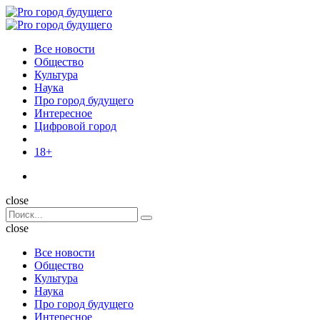
Menu
Поиск
Menu
Pro
город
Все новости
будущего
Общество
Культура
Наука
Про город будущего
Интересное
Цифровой город
18+
Поиск
close
Search
Поиск
for:
close
Все новости
Общество
Культура
Наука
Про город будущего
Интересное