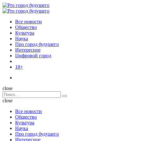
Menu
Поиск
Menu
Pro
город
Все новости
будущего
Общество
Культура
Наука
Про город будущего
Интересное
Цифровой город
18+
Поиск
close
Search
Поиск
for:
close
Все новости
Общество
Культура
Наука
Про город будущего
Интересное