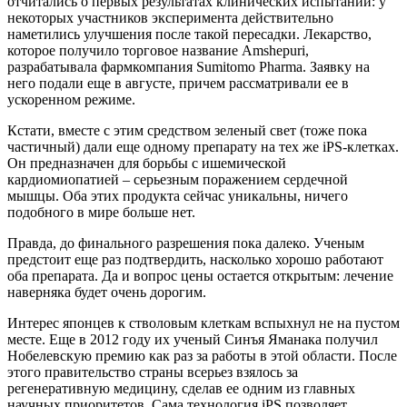
отчитались о первых результатах клинических испытаний: у
некоторых участников эксперимента действительно
наметились улучшения после такой пересадки. Лекарство,
которое получило торговое название Amshepuri,
разрабатывала фармкомпания Sumitomo Pharma. Заявку на
него подали еще в августе, причем рассматривали ее в
ускоренном режиме.
Кстати, вместе с этим средством зеленый свет (тоже пока
частичный) дали еще одному препарату на тех же iPS-клетках.
Он предназначен для борьбы с ишемической
кардиомиопатией – серьезным поражением сердечной
мышцы. Оба этих продукта сейчас уникальны, ничего
подобного в мире больше нет.
Правда, до финального разрешения пока далеко. Ученым
предстоит еще раз подтвердить, насколько хорошо работают
оба препарата. Да и вопрос цены остается открытым: лечение
наверняка будет очень дорогим.
Интерес японцев к стволовым клеткам вспыхнул не на пустом
месте. Еще в 2012 году их ученый Синъя Яманака получил
Нобелевскую премию как раз за работы в этой области. После
этого правительство страны всерьез взялось за
регенеративную медицину, сделав ее одним из главных
научных приоритетов. Сама технология iPS позволяет