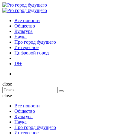
Menu
Поиск
Menu
Pro
город
Все новости
будущего
Общество
Культура
Наука
Про город будущего
Интересное
Цифровой город
18+
Поиск
close
Search
Поиск
for:
close
Все новости
Общество
Культура
Наука
Про город будущего
Интересное