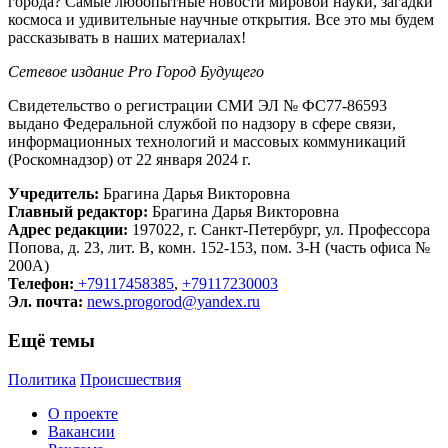
города? Самые любопытные новости мировой науки, загадки
космоса и удивительные научные открытия. Все это мы будем
рассказывать в наших материалах!
Сетевое издание Рrо Город Будущего
Свидетельство о регистрации СМИ ЭЛ № ФС77-86593
выдано Федеральной службой по надзору в сфере связи,
информационных технологий и массовых коммуникаций
(Роскомнадзор) от 22 января 2024 г.
Учредитель:
Брагина Дарья Викторовна
Главный редактор:
Брагина Дарья Викторовна
Адрес редакции:
197022, г. Санкт-Петербург, ул. Профессора
Попова, д. 23, лит. В, комн. 152-153, пом. 3-Н (часть офиса №
200А)
Телефон:
+79117458385
,
+79117230003
Эл. почта:
news.progorod@yandex.ru
Ещё темы
Политика
Происшествия
О проекте
Вакансии