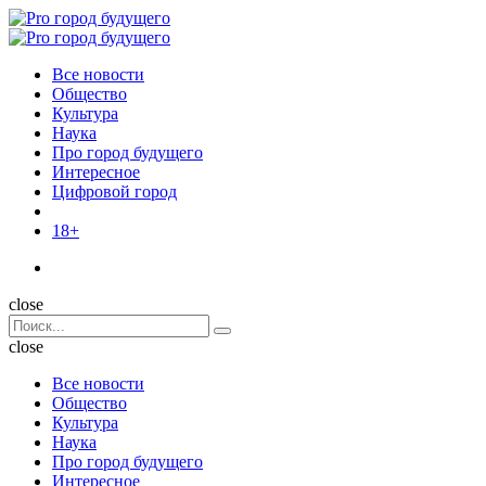
Menu
Поиск
Menu
Pro
город
Все новости
будущего
Общество
Культура
Наука
Про город будущего
Интересное
Цифровой город
18+
Поиск
close
Search
Поиск
for:
close
Все новости
Общество
Культура
Наука
Про город будущего
Интересное