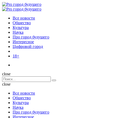
Menu
Поиск
Menu
Pro
город
Все новости
будущего
Общество
Культура
Наука
Про город будущего
Интересное
Цифровой город
18+
Поиск
close
Search
Поиск
for:
close
Все новости
Общество
Культура
Наука
Про город будущего
Интересное