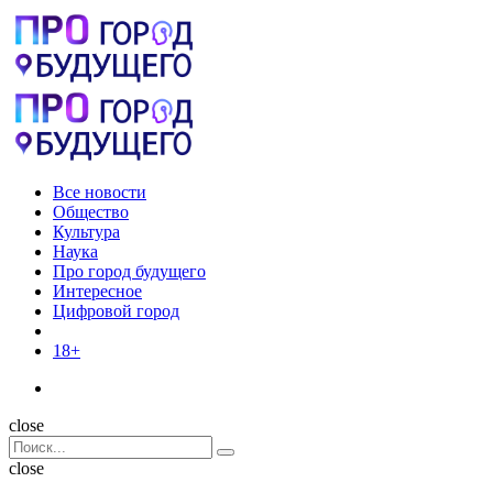
Menu
Поиск
Menu
Pro
город
будущего
Все новости
Общество
Культура
Наука
Про город будущего
Интересное
Цифровой город
18+
Поиск
close
Search
Поиск
for:
close