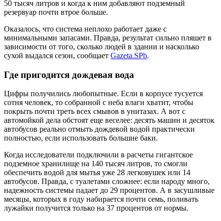
50 тысяч литров и когда к ним добавляют подземный
резервуар почти втрое больше.
Оказалось, что система неплохо работает даже с
минимальными запасами. Правда, результат сильно пляшет в
зависимости от того, сколько людей в здании и насколько
сухой выдался сезон, сообщает
Gazeta.SPb
.
Где пригодится дождевая вода
Цифры получились любопытные. Если в корпусе тусуется
сотня человек, то собранной с неба влаги хватит, чтобы
покрыть почти треть всех смывов в унитазах. А вот с
автомойкой дела обстоят еще веселее: десять машин и десяток
автобусов реально отмыть дождевой водой практически
полностью, если использовать большие баки.
Когда исследователи подключили в расчеты гигантское
подземное хранилище на 140 тысяч литров, то смогли
обеспечить водой для мытья уже 28 легковушек или 14
автобусов. Правда, с туалетами сложнее: если народу много,
надежность системы падает до 29 процентов. А в засушливые
месяцы, которых в году набирается почти семь, поливать
лужайки получится только на 37 процентов от нормы.