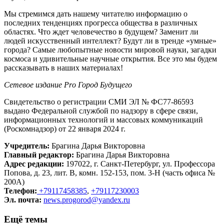
Мы стремимся дать нашему читателю информацию о
последних тенденциях прогресса общества в различных
областях. Что ждет человечество в будущем? Заменит ли
людей искусственный интеллект? Будут ли в тренде «умные»
города? Самые любопытные новости мировой науки, загадки
космоса и удивительные научные открытия. Все это мы будем
рассказывать в наших материалах!
Сетевое издание Рrо Город Будущего
Свидетельство о регистрации СМИ ЭЛ № ФС77-86593
выдано Федеральной службой по надзору в сфере связи,
информационных технологий и массовых коммуникаций
(Роскомнадзор) от 22 января 2024 г.
Учредитель:
Брагина Дарья Викторовна
Главный редактор:
Брагина Дарья Викторовна
Адрес редакции:
197022, г. Санкт-Петербург, ул. Профессора
Попова, д. 23, лит. В, комн. 152-153, пом. 3-Н (часть офиса №
200А)
Телефон:
+79117458385
,
+79117230003
Эл. почта:
news.progorod@yandex.ru
Ещё темы