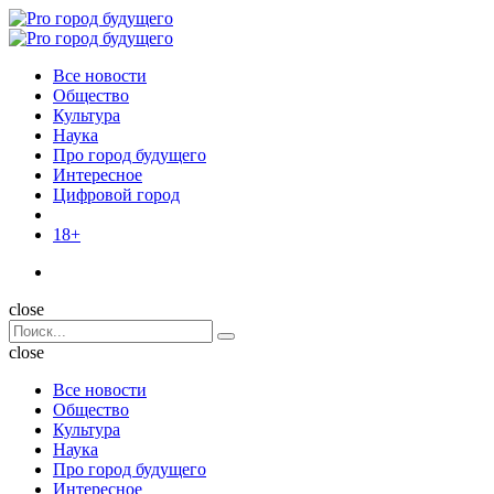
Menu
Поиск
Menu
Pro
город
Все новости
будущего
Общество
Культура
Наука
Про город будущего
Интересное
Цифровой город
18+
Поиск
close
Search
Поиск
for:
close
Все новости
Общество
Культура
Наука
Про город будущего
Интересное