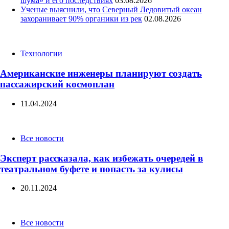
шума» и его последствиях
03.08.2026
Ученые выяснили, что Северный Ледовитый океан
захоранивает 90% органики из рек
02.08.2026
Categories
Технологии
Американские инженеры планируют создать
пассажирский космоплан
11.04.2024
Categories
Все новости
Эксперт рассказала, как избежать очередей в
театральном буфете и попасть за кулисы
20.11.2024
Categories
Все новости