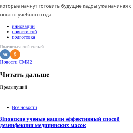
которые начнут готовить будущие кадры уже начиная с
нового учебного года.
инновации
новости спб
подготовка
Поделиться
этой статьей
Новости СМИ2
Читать дальше
Post
Предыдущий
navigation
Все новости
Японские ученые нашли эффективный способ
дезинфекции медицинских масок