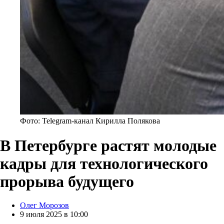
Фото: Telegram-канал Кирилла Полякова
В Петербурге растят молодые
кадры для технологического
прорыва будущего
Posted
Олег Морозов
by
9 июля 2025 в 10:00