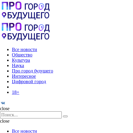
Menu
Поиск
Menu
Pro
город
будущего
Все новости
Общество
Культура
Наука
Про город будущего
Интересное
Цифровой город
18+
Поиск
close
Search
Поиск
for:
close
Все новости