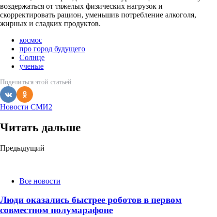
воздержаться от тяжелых физических нагрузок и
скорректировать рацион, уменьшив потребление алкоголя,
жирных и сладких продуктов.
космос
про город будущего
Солнце
ученые
Поделиться
этой статьей
Новости СМИ2
Читать дальше
Post
Предыдущий
navigation
Все новости
Люди оказались быстрее роботов в первом
совместном полумарафоне