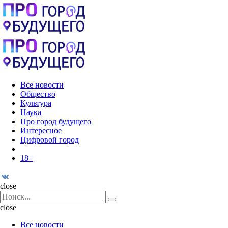
Menu
Поиск
Menu
Pro
город
будущего
Все новости
Общество
Культура
Наука
Про город будущего
Интересное
Цифровой город
18+
Поиск
close
Search
Поиск
for:
close
Все новости