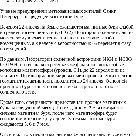
by
20 апреля 2025 в 14:21
Ученые предупредили метеозависимых жителей Санкт-
Петербурга о грядущей магнитной буре.
Вечером 22 апреля на Земле ожидаются магнитные бури слабой
и средней интенсивности (G1–G2). Во второй половине дня по
московскому времени геомагнитное поле станет слабо
возмущенным, а к вечеру с вероятностью 85% перейдет в фазу
возмущений.
По данным Лаборатории солнечной астрономии ИКИ и ИСЗФ
СО РАН, в ночь на воскресенье уже фиксировались слабые
колебания магнитосферы (уровень G1), до 22 апреля они не
усилятся. По информации мировых метеорологических центров,
геомагнитная активность продлится до 24 апреля. Основной
причиной бурь станет воздействие быстрого и плотного
солнечного ветра.
Кроме того, специалисты предоставили прогноз магнитных
бурь на следующий месяц. По их данным, 2 мая ожидается
сильная магнитная буря, после чего магнитосфера будет
спокойной в течение двух дней. Затем магнитные бури
ожидаются 5, 6 и 7 мая.
Отметим, что в период магнитных бурь специалисты советуют