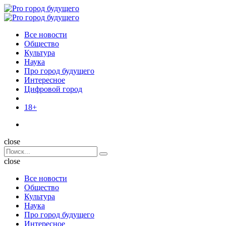
Menu
Поиск
Menu
Pro
город
Все новости
будущего
Общество
Культура
Наука
Про город будущего
Интересное
Цифровой город
18+
Поиск
close
Search
Поиск
for:
close
Все новости
Общество
Культура
Наука
Про город будущего
Интересное