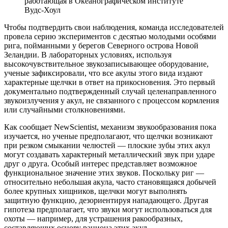
работающая в Океанографическом институте
Вудс-Хоул
Чтобы подтвердить свои наблюдения, команда исследователей
провела серию экспериментов с десятью молодыми особями
рига, пойманными у берегов Северного острова Новой
Зеландии. В лабораторных условиях, используя
высокочувствительное звукозаписывающее оборудование,
ученые зафиксировали, что все акулы этого вида издают
характерные щелчки в ответ на прикосновения. Это первый
документально подтвержденный случай целенаправленного
звукоизлучения у акул, не связанного с процессом кормления
или случайными столкновениями.
Как сообщает NewScientist, механизм звукообразования пока
изучается, но ученые предполагают, что щелчки возникают
при резком смыкании челюстей — плоские зубы этих акул
могут создавать характерный металлический звук при ударе
друг о друга. Особый интерес представляет возможное
функциональное значение этих звуков. Поскольку риг —
относительно небольшая акула, часто становящаяся добычей
более крупных хищников, щелчки могут выполнять
защитную функцию, дезориентируя нападающего. Другая
гипотеза предполагает, что звуки могут использоваться для
охоты — например, для устрашения ракообразных,
составляющих основу рациона этих акул.