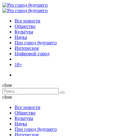
Menu
Поиск
Menu
Pro
город
Все новости
будущего
Общество
Культура
Наука
Про город будущего
Интересное
Цифровой город
18+
Поиск
close
Search
Поиск
for:
close
Все новости
Общество
Культура
Наука
Про город будущего
Интересное