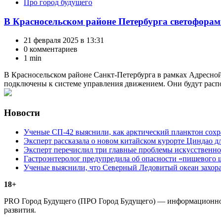
Про город будущего
В Красносельском районе Петербурга светофорам
21 февраля 2025 в 13:31
0 комментариев
1 min
В Красносельском районе Санкт-Петербурга в рамках Адресной 
подключены к системе управления движением. Они будут расп
Новости
Ученые СП-42 выяснили, как арктический планктон сох
Эксперт рассказала о новом китайском курорте Циндао д
Эксперт перечислил три главные проблемы искусственно
Гастроэнтеролог предупредила об опасности «пищевого 
Ученые выяснили, что Северный Ледовитый океан захора
18+
PRO Город Будущего (ПРО Город Будущего) — информационное 
развития.