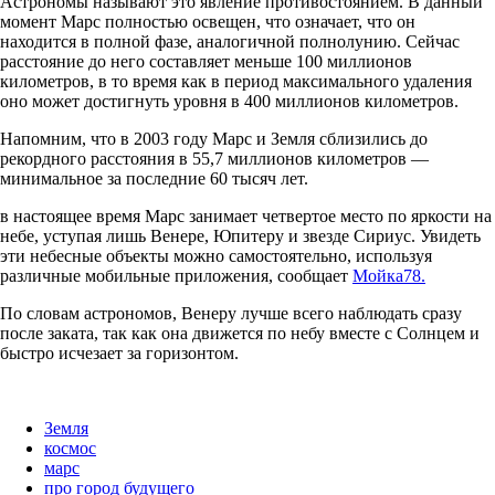
Астрономы называют это явление противостоянием. В данный
момент Марс полностью освещен, что означает, что он
находится в полной фазе, аналогичной полнолунию. Сейчас
расстояние до него составляет меньше 100 миллионов
километров, в то время как в период максимального удаления
оно может достигнуть уровня в 400 миллионов километров.
Напомним, что в 2003 году Марс и Земля сблизились до
рекордного расстояния в 55,7 миллионов километров —
минимальное за последние 60 тысяч лет.
в настоящее время Марс занимает четвертое место по яркости на
небе, уступая лишь Венере, Юпитеру и звезде Сириус. Увидеть
эти небесные объекты можно самостоятельно, используя
различные мобильные приложения, сообщает
Мойка78.
По словам астрономов, Венеру лучше всего наблюдать сразу
после заката, так как она движется по небу вместе с Солнцем и
быстро исчезает за горизонтом.
Земля
космос
марс
про город будущего