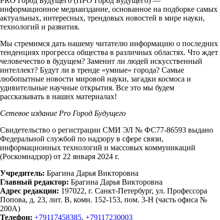
PRO Город Будущего (ПРО Город Будущего) —
информационное медиаиздание, основанное на подборке самых
актуальных, интересных, трендовых новостей в мире науки,
технологий и развития.
Мы стремимся дать нашему читателю информацию о последних
тенденциях прогресса общества в различных областях. Что ждет
человечество в будущем? Заменит ли людей искусственный
интеллект? Будут ли в тренде «умные» города? Самые
любопытные новости мировой науки, загадки космоса и
удивительные научные открытия. Все это мы будем
рассказывать в наших материалах!
Сетевое издание Рrо Город Будущего
Свидетельство о регистрации СМИ ЭЛ № ФС77-86593 выдано
Федеральной службой по надзору в сфере связи,
информационных технологий и массовых коммуникаций
(Роскомнадзор) от 22 января 2024 г.
Учредитель:
Брагина Дарья Викторовна
Главный редактор:
Брагина Дарья Викторовна
Адрес редакции:
197022, г. Санкт-Петербург, ул. Профессора
Попова, д. 23, лит. В, комн. 152-153, пом. 3-Н (часть офиса №
200А)
Телефон:
+79117458385
,
+79117230003