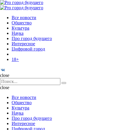
Menu
Поиск
Menu
Pro
город
Все новости
будущего
Общество
Культура
Наука
Про город будущего
Интересное
Цифровой город
18+
Поиск
close
Search
Поиск
for:
close
Все новости
Общество
Культура
Наука
Про город будущего
Интересное
Цифровой город