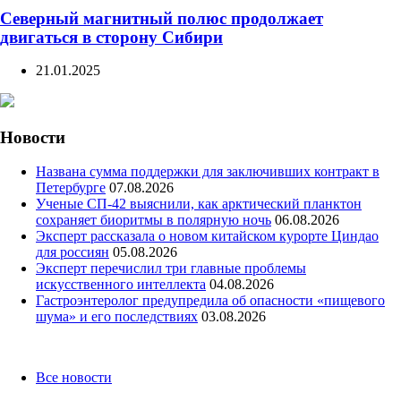
Северный магнитный полюс продолжает
двигаться в сторону Сибири
21.01.2025
Новости
Названа сумма поддержки для заключивших контракт в
Петербурге
07.08.2026
Ученые СП-42 выяснили, как арктический планктон
сохраняет биоритмы в полярную ночь
06.08.2026
Эксперт рассказала о новом китайском курорте Циндао
для россиян
05.08.2026
Эксперт перечислил три главные проблемы
искусственного интеллекта
04.08.2026
Гастроэнтеролог предупредила об опасности «пищевого
шума» и его последствиях
03.08.2026
Categories
Все новости