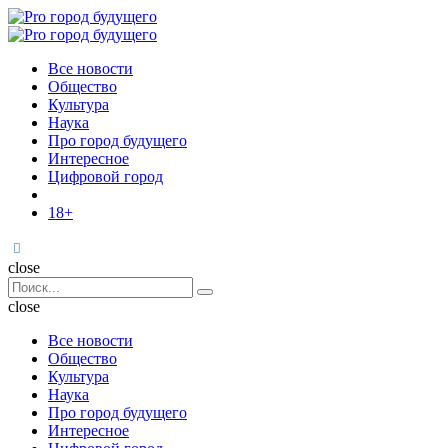
Menu
Поиск
Menu
Pro
город
Все новости
будущего
Общество
Культура
Наука
Про город будущего
Интересное
Цифровой город
18+
Поиск
close
Search
Поиск
for:
close
Все новости
Общество
Культура
Наука
Про город будущего
Интересное