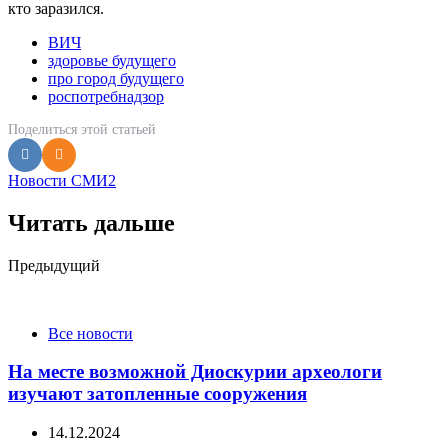
кто заразился.
ВИЧ
здоровье будущего
про город будущего
роспотребнадзор
Поделиться
этой статьей
Новости СМИ2
Читать дальше
Post
Предыдущий
navigation
Все новости
На месте возможной Диоскурии археологи
изучают затопленные сооружения
14.12.2024