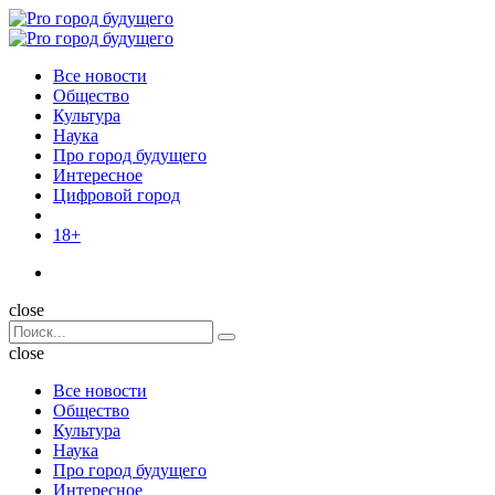
Menu
Поиск
Menu
Pro
город
Все новости
будущего
Общество
Культура
Наука
Про город будущего
Интересное
Цифровой город
18+
Поиск
close
Search
Поиск
for:
close
Все новости
Общество
Культура
Наука
Про город будущего
Интересное