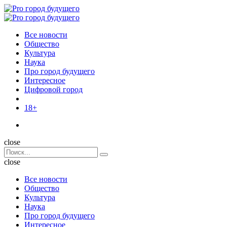
Menu
Поиск
Menu
Pro
город
Все новости
будущего
Общество
Культура
Наука
Про город будущего
Интересное
Цифровой город
18+
Поиск
close
Search
Поиск
for:
close
Все новости
Общество
Культура
Наука
Про город будущего
Интересное