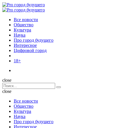
Menu
Поиск
Menu
Pro
город
Все новости
будущего
Общество
Культура
Наука
Про город будущего
Интересное
Цифровой город
18+
Поиск
close
Search
Поиск
for:
close
Все новости
Общество
Культура
Наука
Про город будущего
Интересное