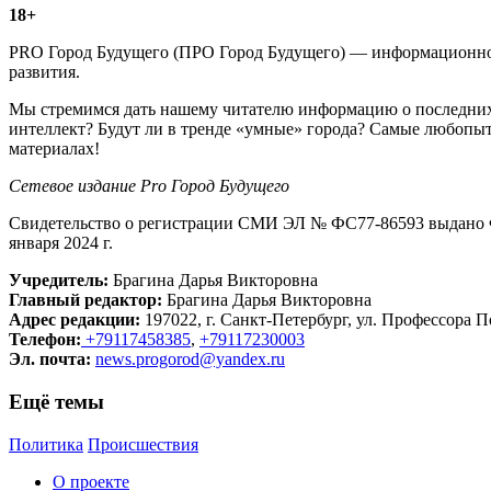
18+
PRO Город Будущего (ПРО Город Будущего) — информационное 
развития.
Мы стремимся дать нашему читателю информацию о последних 
интеллект? Будут ли в тренде «умные» города? Самые любопыт
материалах!
Сетевое издание Рrо Город Будущего
Свидетельство о регистрации СМИ ЭЛ № ФС77-86593 выдано Ф
января 2024 г.
Учредитель:
Брагина Дарья Викторовна
Главный редактор:
Брагина Дарья Викторовна
Адрес редакции:
197022, г. Санкт-Петербург, ул. Профессора По
Телефон:
+79117458385
,
+79117230003
Эл. почта:
news.progorod@yandex.ru
Ещё темы
Политика
Происшествия
О проекте