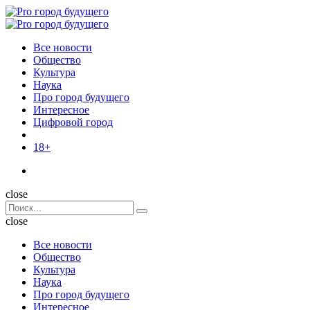
Menu
Поиск
Menu
Pro
город
Все новости
будущего
Общество
Культура
Наука
Про город будущего
Интересное
Цифровой город
18+
Поиск
close
Search
Поиск
for:
close
Все новости
Общество
Культура
Наука
Про город будущего
Интересное