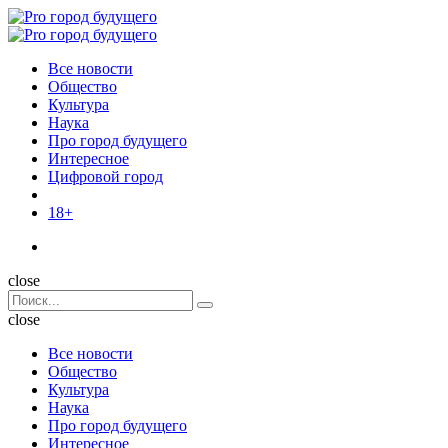
Menu
Поиск
Menu
Pro
город
Все новости
будущего
Общество
Культура
Наука
Про город будущего
Интересное
Цифровой город
18+
Поиск
close
Search
Поиск
for:
close
Все новости
Общество
Культура
Наука
Про город будущего
Интересное