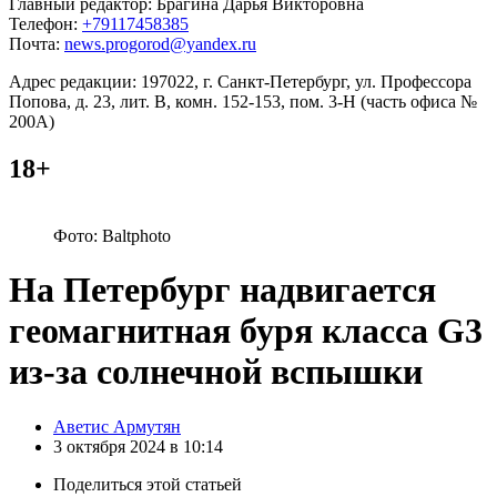
Главный редактор: Брагина Дарья Викторовна
Телефон:
+79117458385
Почта:
news.progorod@yandex.ru
Адрес редакции: 197022, г. Санкт-Петербург, ул. Профессора
Попова, д. 23, лит. В, комн. 152-153, пом. 3-Н (часть офиса №
200А)
18+
Фото: Baltphoto
На Петербург надвигается
геомагнитная буря класса G3
из-за солнечной вспышки
Posted
Аветис Армутян
by
3 октября 2024 в 10:14
Поделиться
этой статьей