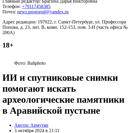
Главный редактор: Брагина Дарья Викторовна
Телефон:
+79117458385
Почта:
news.progorod@yandex.ru
Адрес редакции: 197022, г. Санкт-Петербург, ул. Профессора
Попова, д. 23, лит. В, комн. 152-153, пом. 3-Н (часть офиса №
200А)
18+
Фото: Baltphoto
ИИ и спутниковые снимки
помогают искать
археологические памятники
в Аравийской пустыне
Posted
Аветис Армутян
by
3 октября 2024 в 21:11