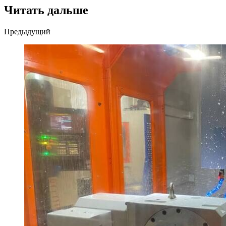
Читать дальше
Post
Предыдущий
navigation