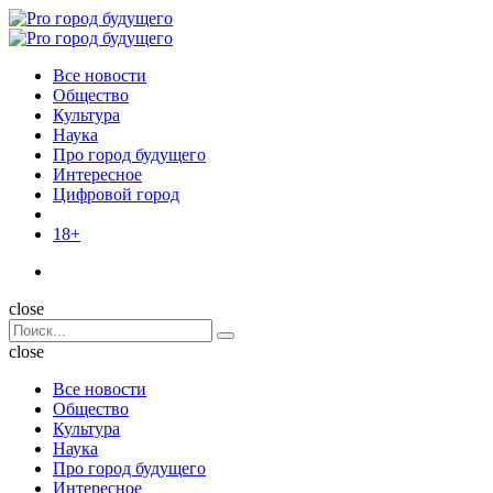
Menu
Поиск
Menu
Pro
город
Все новости
будущего
Общество
Культура
Наука
Про город будущего
Интересное
Цифровой город
18+
Поиск
close
Search
Поиск
for:
close
Все новости
Общество
Культура
Наука
Про город будущего
Интересное