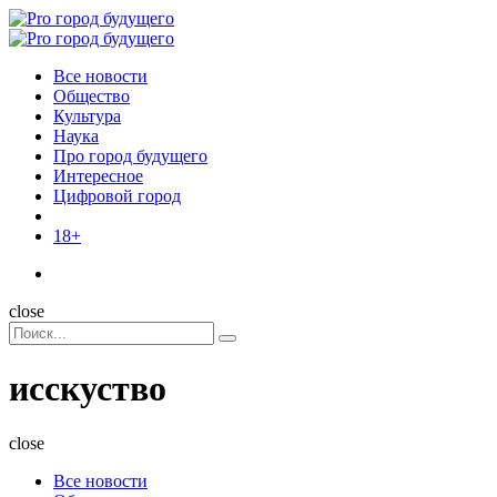
Menu
Поиск
Menu
Pro
город
Все новости
будущего
Общество
Культура
Наука
Про город будущего
Интересное
Цифровой город
18+
Поиск
close
Search
Поиск
for:
исскуство
close
Все новости