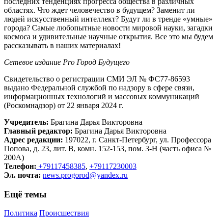
последних тенденциях прогресса общества в различных
областях. Что ждет человечество в будущем? Заменит ли
людей искусственный интеллект? Будут ли в тренде «умные»
города? Самые любопытные новости мировой науки, загадки
космоса и удивительные научные открытия. Все это мы будем
рассказывать в наших материалах!
Сетевое издание Рrо Город Будущего
Свидетельство о регистрации СМИ ЭЛ № ФС77-86593
выдано Федеральной службой по надзору в сфере связи,
информационных технологий и массовых коммуникаций
(Роскомнадзор) от 22 января 2024 г.
Учредитель:
Брагина Дарья Викторовна
Главный редактор:
Брагина Дарья Викторовна
Адрес редакции:
197022, г. Санкт-Петербург, ул. Профессора
Попова, д. 23, лит. В, комн. 152-153, пом. 3-Н (часть офиса №
200А)
Телефон:
+79117458385
,
+79117230003
Эл. почта:
news.progorod@yandex.ru
Ещё темы
Политика
Происшествия