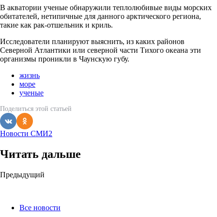
В акватории ученые обнаружили теплолюбивые виды морских
обитателей, нетипичные для данного арктического региона,
такие как рак-отшельник и криль.
Исследователи планируют выяснить, из каких районов
Северной Атлантики или северной части Тихого океана эти
организмы проникли в Чаунскую губу.
жизнь
море
ученые
Поделиться
этой статьей
Новости СМИ2
Читать дальше
Post
Предыдущий
navigation
Все новости