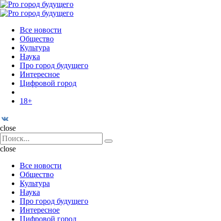
Menu
Поиск
Menu
Pro
город
Все новости
будущего
Общество
Культура
Наука
Про город будущего
Интересное
Цифровой город
18+
Поиск
close
Search
Поиск
for:
close
Все новости
Общество
Культура
Наука
Про город будущего
Интересное
Цифровой город