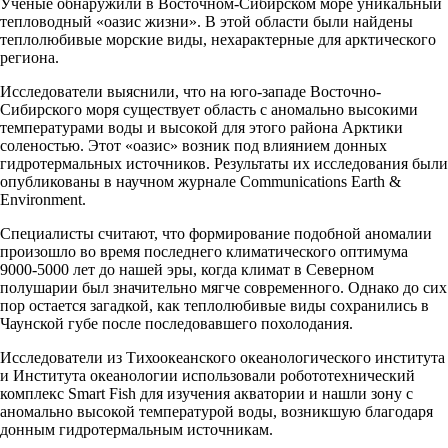
Ученые обнаружили в Восточном-Сибирском море уникальный
тепловодный «оазис жизни». В этой области были найдены
теплолюбивые морские виды, нехарактерные для арктического
региона.
Исследователи выяснили, что на юго-западе Восточно-
Сибирского моря существует область с аномально высокими
температурами воды и высокой для этого района Арктики
соленостью. Этот «оазис» возник под влиянием донных
гидротермальных источников. Результаты их исследования были
опубликованы в научном журнале Communications Earth &
Environment.
Специалисты считают, что формирование подобной аномалии
произошло во время последнего климатического оптимума
9000-5000 лет до нашей эры, когда климат в Северном
полушарии был значительно мягче современного. Однако до сих
пор остается загадкой, как теплолюбивые виды сохранились в
Чаунской губе после последовавшего похолодания.
Исследователи из Тихоокеанского океанологического института
и Института океанологии использовали робототехнический
комплекс Smart Fish для изучения акватории и нашли зону с
аномально высокой температурой воды, возникшую благодаря
донным гидротермальным источникам.