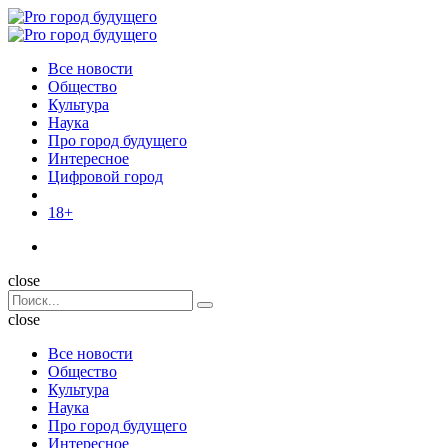
Menu
Поиск
Menu
Pro
город
Все новости
будущего
Общество
Культура
Наука
Про город будущего
Интересное
Цифровой город
18+
Поиск
close
Search
Поиск
for:
close
Все новости
Общество
Культура
Наука
Про город будущего
Интересное