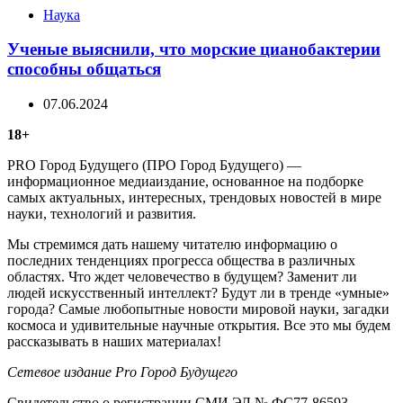
Categories
Наука
Ученые выяснили, что морские цианобактерии
способны общаться
07.06.2024
18+
PRO Город Будущего (ПРО Город Будущего) —
информационное медиаиздание, основанное на подборке
самых актуальных, интересных, трендовых новостей в мире
науки, технологий и развития.
Мы стремимся дать нашему читателю информацию о
последних тенденциях прогресса общества в различных
областях. Что ждет человечество в будущем? Заменит ли
людей искусственный интеллект? Будут ли в тренде «умные»
города? Самые любопытные новости мировой науки, загадки
космоса и удивительные научные открытия. Все это мы будем
рассказывать в наших материалах!
Сетевое издание Рrо Город Будущего
Свидетельство о регистрации СМИ ЭЛ № ФС77-86593