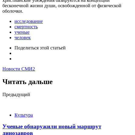
христианские убеждения базируются на концепции
бесконечной жизни души, освобожденной от физической
оболочки.
исследование
смертность
ученые
человек
Поделиться
этой статьей
Новости СМИ2
Читать дальше
Post
Предыдущий
navigation
Культура
Ученые обнаружили новый маршрут
динозавров