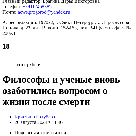
Главный редактор: Брагина Дарья Викторовна
Телефон:
+79117458385
Почта:
news.progorod@yandex.ru
Адрес редакции: 197022, г. Санкт-Петербург, ул. Профессора
Попова, д. 23, лит. В, комн. 152-153, пом. 3-Н (часть офиса №
200А)
18+
фото: pxhere
Философы и ученые вновь
озаботились вопросом о
жизни после смерти
Posted
Кристина Голубева
by
26 августа 2024 в 11:46
Поделиться
этой статьей