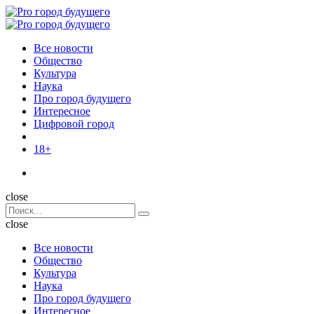
Menu
Поиск
Menu
Pro
город
Все новости
будущего
Общество
Культура
Наука
Про город будущего
Интересное
Цифровой город
18+
Поиск
close
Search
Поиск
for:
close
Все новости
Общество
Культура
Наука
Про город будущего
Интересное