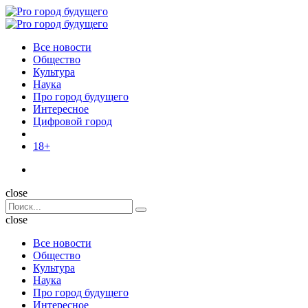
Menu
Поиск
Menu
Pro
город
Все новости
будущего
Общество
Культура
Наука
Про город будущего
Интересное
Цифровой город
18+
Поиск
close
Search
Поиск
for:
close
Все новости
Общество
Культура
Наука
Про город будущего
Интересное