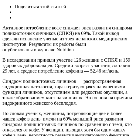
Поделиться
этой статьей
Активное потребление кофе снижает риск развития синдрома
поликистозных яичников (СПКЯ) на 69%. Такой вывод
сделали испанские ученые из трех испанских медицинских
институтов. Результаты их работы были
опубликованы в журнале Nutrition.
В исследовании приняли участие 126 женщин с СПКЯ и 159
здоровых добровольцев. Средний возраст участниц составил
29 лет, а среднее потребление кофеина — 52,46 мг/день.
Синдром поликистозных яичников — распространенная
эндокринная патология, характеризующаяся нарушениями
функции яичников, отсутствием или редкостью овуляции, а
также образованием кист на яичниках. Это основная причина
эндокринного женского бесплодия.
По словам ученых, женщины, потребляющие две и более
чашек кофе в день, имели на 69% меньший риск развития
синдрома поликистозных яичников по сравнению с теми, кто
отказался от кофе. У женщин, пьющих хотя бы одну чашку
кофе в день, вероятность развития ановуляторного фенотипа