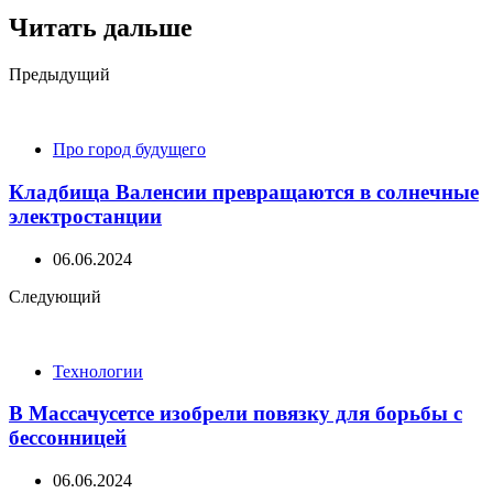
Читать дальше
Post
Предыдущий
navigation
Про город будущего
Кладбища Валенсии превращаются в солнечные
электростанции
06.06.2024
Следующий
Технологии
В Массачусетсе изобрели повязку для борьбы с
бессонницей
06.06.2024