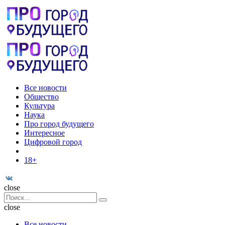
Menu
Поиск
Menu
Pro
город
будущего
Все новости
Общество
Культура
Наука
Про город будущего
Интересное
Цифровой город
18+
Поиск
close
Search
Поиск
for:
close
Все новости