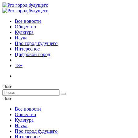
Menu
Поиск
Menu
Pro
город
Все новости
будущего
Общество
Культура
Наука
Про город будущего
Интересное
Цифровой город
18+
Поиск
close
Search
Поиск
for:
close
Все новости
Общество
Культура
Наука
Про город будущего
Интересное