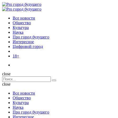
Menu
Поиск
Menu
Pro
город
Все новости
будущего
Общество
Культура
Наука
Про город будущего
Интересное
Цифровой город
18+
Поиск
close
Search
Поиск
for:
close
Все новости
Общество
Культура
Наука
Про город будущего
Интересное