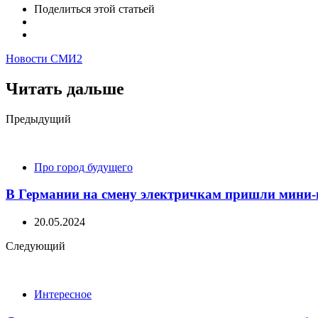
Поделиться
этой статьей
Новости СМИ2
Читать дальше
Post
Предыдущий
navigation
Про город будущего
В Германии на смену электричкам пришли мини-
20.05.2024
Следующий
Интересное