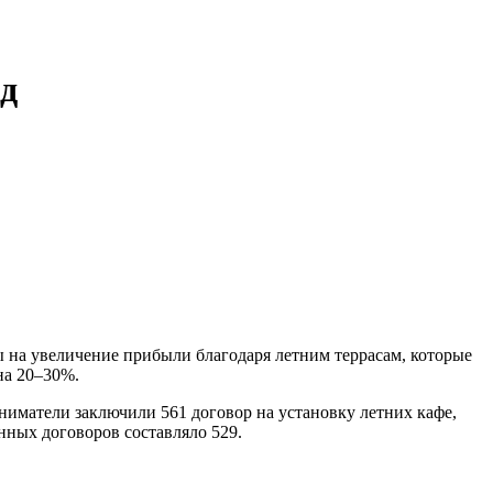
нд
ы на увеличение прибыли благодаря летним террасам, которые
на 20–30%.
матели заключили 561 договор на установку летних кафе,
нных договоров составляло 529.