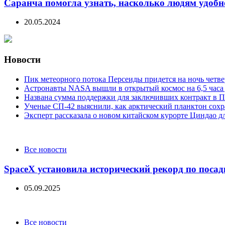
Саранча помогла узнать, насколько людям удобн
20.05.2024
Новости
Пик метеорного потока Персеиды придется на ночь четве
Астронавты NASA вышли в открытый космос на 6,5 часа 
Названа сумма поддержки для заключивших контракт в П
Ученые СП-42 выяснили, как арктический планктон сох
Эксперт рассказала о новом китайском курорте Циндао д
Categories
Все новости
SpaceX установила исторический рекорд по посад
05.09.2025
Categories
Все новости