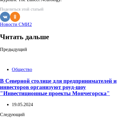
Поделиться
этой статьей
Новости СМИ2
Читать дальше
Post
Предыдущий
navigation
Общество
В Северной столице для предпринимателей и
инвесторов организуют роуд-шоу
"Инвестиционные проекты Мончегорска"
19.05.2024
Следующий