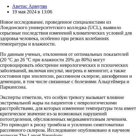
Posted
Аветис Армутян
by
19 мая 2024 в 13:06
Новое исследование, проведенное специалистами из
Лондонского университетского колледжа (UCL), выявило
серьезные последствия изменений климатических условий для
здоровья человека, особенно при резких колебаниях
температуры и влажности.
По данным ученых, отклонения от оптимальных показателей
(20 °C до 26 °C при влажности 20% до 80%) могут
спровоцировать обострение неврологических и психических
заболеваний, включая инсульт, мигрень и менингит, а также
состояния при эпилепсии, рассеянном склерозе, шизофрении и
деменции, в том числе связанные с болезнями Альцгеймера и
Паркинсона.
Эксперты отметили, что особую тревогу вызывает влияние
экстремальной жары на пациентов с неврологическими
расстройствами, для которых изменение температуры тела имеет
критическое значение из-за возможных нарушений
потоотделения, обусловленных медикаментозным лечением.
Это приводит к риску тромбоза и усилению симптоматики
рассеянного склероза. Исследование опубликовано в научном
журнале The Lancet Neurology.