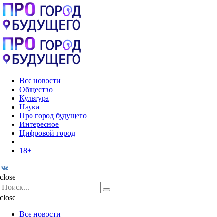
Menu
Поиск
Menu
Pro
город
будущего
Все новости
Общество
Культура
Наука
Про город будущего
Интересное
Цифровой город
18+
Поиск
close
Search
Поиск
for:
close
Все новости