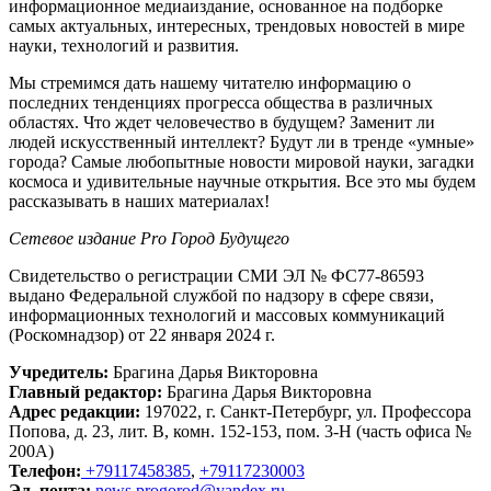
информационное медиаиздание, основанное на подборке
самых актуальных, интересных, трендовых новостей в мире
науки, технологий и развития.
Мы стремимся дать нашему читателю информацию о
последних тенденциях прогресса общества в различных
областях. Что ждет человечество в будущем? Заменит ли
людей искусственный интеллект? Будут ли в тренде «умные»
города? Самые любопытные новости мировой науки, загадки
космоса и удивительные научные открытия. Все это мы будем
рассказывать в наших материалах!
Сетевое издание Рrо Город Будущего
Свидетельство о регистрации СМИ ЭЛ № ФС77-86593
выдано Федеральной службой по надзору в сфере связи,
информационных технологий и массовых коммуникаций
(Роскомнадзор) от 22 января 2024 г.
Учредитель:
Брагина Дарья Викторовна
Главный редактор:
Брагина Дарья Викторовна
Адрес редакции:
197022, г. Санкт-Петербург, ул. Профессора
Попова, д. 23, лит. В, комн. 152-153, пом. 3-Н (часть офиса №
200А)
Телефон:
+79117458385
,
+79117230003
Эл. почта:
news.progorod@yandex.ru