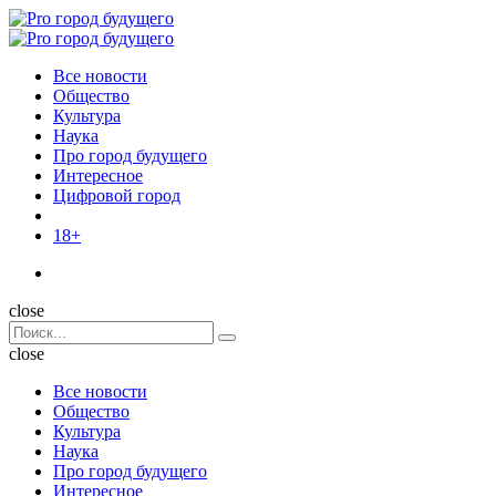
Menu
Поиск
Menu
Pro
город
Все новости
будущего
Общество
Культура
Наука
Про город будущего
Интересное
Цифровой город
18+
Поиск
close
Search
Поиск
for:
close
Все новости
Общество
Культура
Наука
Про город будущего
Интересное