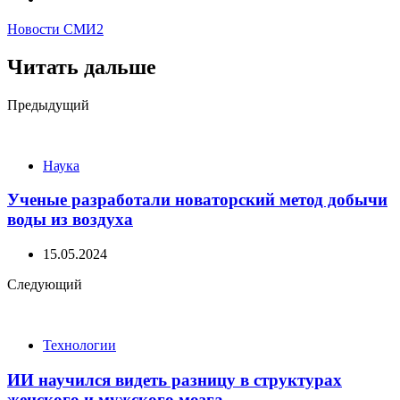
Новости СМИ2
Читать дальше
Post
Предыдущий
navigation
Наука
Ученые разработали новаторский метод добычи
воды из воздуха
15.05.2024
Следующий
Технологии
ИИ научился видеть разницу в структурах
женского и мужского мозга