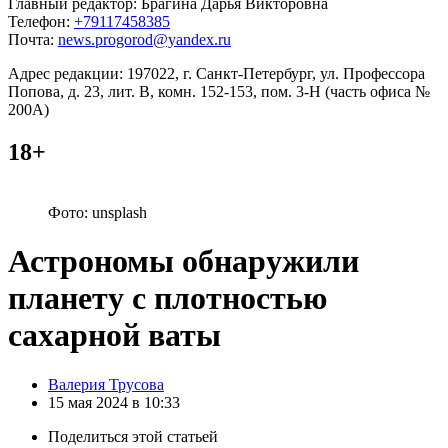
Главный редактор: Брагина Дарья Викторовна
Телефон:
+79117458385
Почта:
news.progorod@yandex.ru
Адрес редакции: 197022, г. Санкт-Петербург, ул. Профессора
Попова, д. 23, лит. В, комн. 152-153, пом. 3-Н (часть офиса №
200А)
18+
Фото: unsplash
Астрономы обнаружили
планету с плотностью
сахарной ваты
Posted
Валерия Трусова
by
15 мая 2024 в 10:33
Поделиться
этой статьей