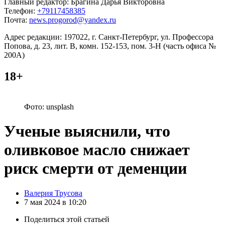
Главный редактор: Брагина Дарья Викторовна
Телефон:
+79117458385
Почта:
news.progorod@yandex.ru
Адрес редакции: 197022, г. Санкт-Петербург, ул. Профессора
Попова, д. 23, лит. В, комн. 152-153, пом. 3-Н (часть офиса №
200А)
18+
Фото: unsplash
Ученые выяснили, что
оливковое масло снижает
риск смерти от деменции
Posted
Валерия Трусова
by
7 мая 2024 в 10:20
Поделиться
этой статьей