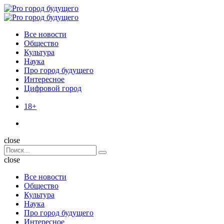
Menu
Поиск
Menu
Pro
город
Все новости
будущего
Общество
Культура
Наука
Про город будущего
Интересное
Цифровой город
18+
Поиск
close
Search
Поиск
for:
close
Все новости
Общество
Культура
Наука
Про город будущего
Интересное