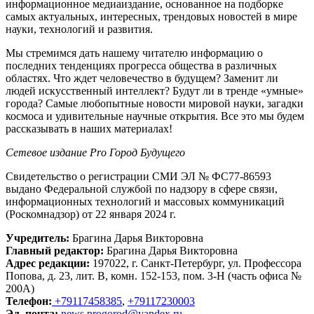
информационное медиаиздание, основанное на подборке
самых актуальных, интересных, трендовых новостей в мире
науки, технологий и развития.
Мы стремимся дать нашему читателю информацию о
последних тенденциях прогресса общества в различных
областях. Что ждет человечество в будущем? Заменит ли
людей искусственный интеллект? Будут ли в тренде «умные»
города? Самые любопытные новости мировой науки, загадки
космоса и удивительные научные открытия. Все это мы будем
рассказывать в наших материалах!
Сетевое издание Рrо Город Будущего
Свидетельство о регистрации СМИ ЭЛ № ФС77-86593
выдано Федеральной службой по надзору в сфере связи,
информационных технологий и массовых коммуникаций
(Роскомнадзор) от 22 января 2024 г.
Учредитель:
Брагина Дарья Викторовна
Главный редактор:
Брагина Дарья Викторовна
Адрес редакции:
197022, г. Санкт-Петербург, ул. Профессора
Попова, д. 23, лит. В, комн. 152-153, пом. 3-Н (часть офиса №
200А)
Телефон:
+79117458385
,
+79117230003
Эл. почта:
news.progorod@yandex.ru