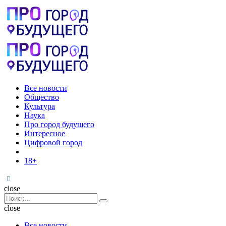
Menu
Поиск
Menu
Pro
город
будущего
Все новости
Общество
Культура
Наука
Про город будущего
Интересное
Цифровой город
18+
Поиск
close
Search
Поиск
for:
close
Все новости