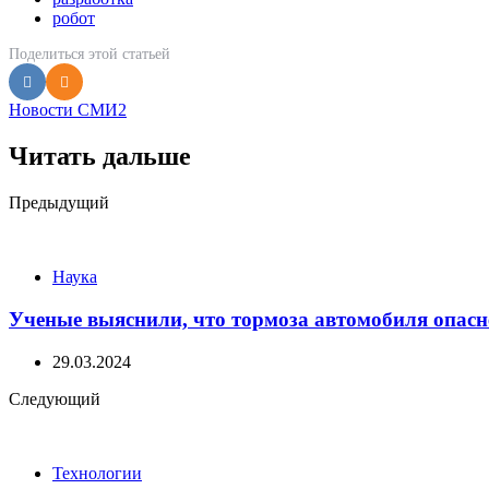
робот
Поделиться
этой статьей
Новости СМИ2
Читать дальше
Post
Предыдущий
navigation
Наука
Ученые выяснили, что тормоза автомобиля опас
29.03.2024
Следующий
Технологии