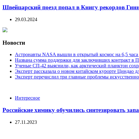
Швейцарский поезд попал в Книгу рекордов Гинн
29.03.2024
Новости
Астронавты NASA вышли в открытый космос на 6,5 часа 
Названа сумма поддержки для заключивших контракт в П
Ученые СП-42 выяснили, как арктический планктон сох
Эксперт рассказала о новом китайском курорте Циндао д
Эксперт перечислил три главные проблемы искусственно
Categories
Интересное
Российские химику обучились синтезировать зап
27.11.2023