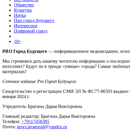
Общество
Культура
Наука
Про город будущего
Интересное
Цифровой город
18+
PRO Город Будущего
— информационное медиаиздание, основа
Мы стремимся дать нашему читателю информацию о последних 
интеллект? Будут ли в тренде «умные» города? Самые любопыт
материалах!
Сетевое издание Pro Город Будущего
Свидетельство о регистрации СМИ ЭЛ № ФС77-86593 выдано Ф
января 2024 г.
Учредитель: Брагина Дарья Викторовна
Главный редактор: Брагина Дарья Викторовна
Телефон:
+79117458385
Почта:
news.progorod@yandex.ru