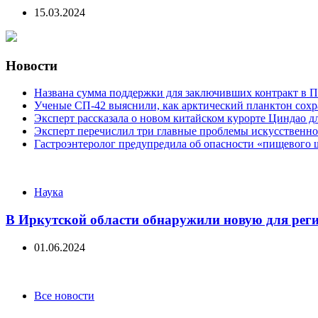
15.03.2024
Новости
Названа сумма поддержки для заключивших контракт в П
Ученые СП-42 выяснили, как арктический планктон сох
Эксперт рассказала о новом китайском курорте Циндао д
Эксперт перечислил три главные проблемы искусственно
Гастроэнтеролог предупредила об опасности «пищевого 
Categories
Наука
В Иркутской области обнаружили новую для рег
01.06.2024
Categories
Все новости