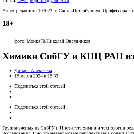
Почта:
news.progorod@yandex.ru
Адрес редакции: 197022, г. Санкт-Петербург, ул. Профессора Поп
18+
фото: Мойка78/Николай Овсянников
Химики СпбГУ и КНЦ РАН из
Posted
Динара Алексеева
by
15 марта 2024 в 15:33
Поделиться
этой статьей
Поделиться
этой статьей
Группа ученых из СпбГУ и Института химии и технологии редк
исследования. Оно открывает новые перспективы в области ут