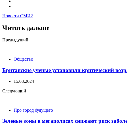
Новости СМИ2
Читать дальше
Post
Предыдущий
navigation
Общество
Британские ученые установили критический возра
15.03.2024
Следующий
Про город будущего
Зеленые зоны в мегаполисах снижают риск забол