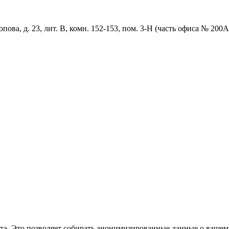
пова, д. 23, лит. В, комн. 152-153, пом. 3-Н (часть офиса № 200А
та. Это позволяет собирать анонимизированные данные о вашем