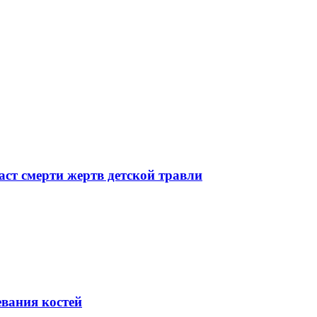
ст смерти жертв детской травли
евания костей