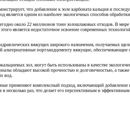
монстрирует, что добавление к золе карбоната кальция и послед
тод является одним из наиболее экологичных способов обработк
егодно около 22 миллионов тонн золошлаковых отходов. В мире
н этого является недостаточное освоение современных технолог
идравлических вяжущих широкого назначения, получаемых щел
й альтернативные портландцементу вяжущие, обеспечивающие о
кальциевых зол, могут быть использованы в качестве экологич
ериалы обладают высокой прочностью и долговечностью, а также
ых вод.
еные применяют комплексный подход, включающий добавление к 
 в несколько раз, что делает его перспективным и эффективным