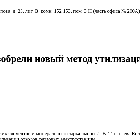
ова, д. 23, лит. В, комн. 152-153, пом. 3-Н (часть офиса № 200А)
обрели новый метод утилизац
их элементов и минерального сырья имени И. В. Тананаева Коль
илизации отходов тепловых электростанций.