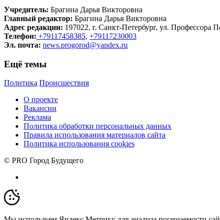
Учредитель:
Брагина Дарья Викторовна
Главный редактор:
Брагина Дарья Викторовна
Адрес редакции:
197022, г. Санкт-Петербург, ул. Профессора По
Телефон:
+79117458385
,
+79117230003
Эл. почта:
news.progorod@yandex.ru
Ещё темы
Политика
Происшествия
О проекте
Вакансии
Реклама
Политика обработки персональных данных
Правила использования материалов сайта
Политика использования cookies
© PRO Город Будущего
Мы используем Яндекс.Метрику для анализа посещаемости сай