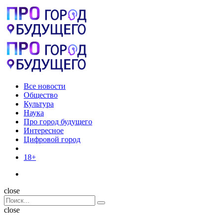
Menu
Поиск
Menu
Pro
город
будущего
Все новости
Общество
Культура
Наука
Про город будущего
Интересное
Цифровой город
18+
Поиск
close
Search
Поиск
for:
close