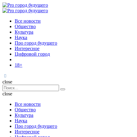
Menu
Поиск
Menu
Pro
город
Все новости
будущего
Общество
Культура
Наука
Про город будущего
Интересное
Цифровой город
18+
Поиск
close
Search
Поиск
for:
close
Все новости
Общество
Культура
Наука
Про город будущего
Интересное