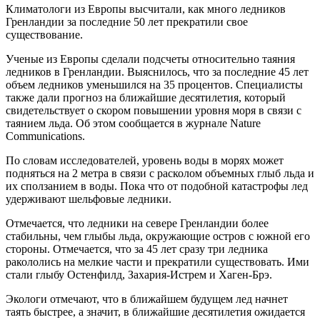
Климатологи из Европы высчитали, как много ледников
Гренландии за последние 50 лет прекратили свое
существование.
Ученые из Европы сделали подсчеты относительно таяния
ледников в Гренландии. Выяснилось, что за последние 45 лет
объем ледников уменьшился на 35 процентов. Специалисты
также дали прогноз на ближайшие десятилетия, который
свидетельствует о скором повышении уровня моря в связи с
таянием льда. Об этом сообщается в журнале Nature
Communications.
По словам исследователей, уровень воды в морях может
подняться на 2 метра в связи с расколом объемных глыб льда и
их сползанием в воды. Пока что от подобной катастрофы лед
удерживают шельфовые ледники.
Отмечается, что ледники на севере Гренландии более
стабильны, чем глыбы льда, окружающие остров с южной его
стороны. Отмечается, что за 45 лет сразу три ледника
ракололись на мелкие части и прекратили существовать. Ими
стали глыбу Остенфилд, Захария-Истрем и Хаген-Брэ.
Экологи отмечают, что в ближайшем будущем лед начнет
таять быстрее, а значит, в ближайшие десятилетия ожидается