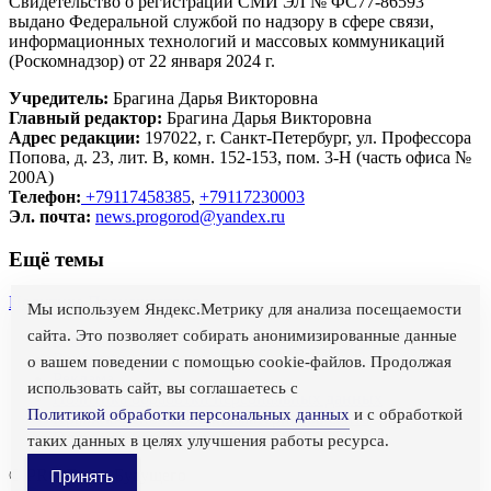
Свидетельство о регистрации СМИ ЭЛ № ФС77-86593
выдано Федеральной службой по надзору в сфере связи,
информационных технологий и массовых коммуникаций
(Роскомнадзор) от 22 января 2024 г.
Учредитель:
Брагина Дарья Викторовна
Главный редактор:
Брагина Дарья Викторовна
Адрес редакции:
197022, г. Санкт-Петербург, ул. Профессора
Попова, д. 23, лит. В, комн. 152-153, пом. 3-Н (часть офиса №
200А)
Телефон:
+79117458385
,
+79117230003
Эл. почта:
news.progorod@yandex.ru
Ещё темы
Политика
Происшествия
Мы используем Яндекс.Метрику для анализа посещаемости
сайта. Это позволяет собирать анонимизированные данные
О проекте
Вакансии
о вашем поведении с помощью cookie-файлов. Продолжая
Реклама
использовать сайт, вы соглашаетесь с
Политика обработки персональных данных
Политикой обработки персональных данных
и с обработкой
Правила использования материалов сайта
Политика использования cookies
таких данных в целях улучшения работы ресурса.
© PRO Город Будущего
Принять