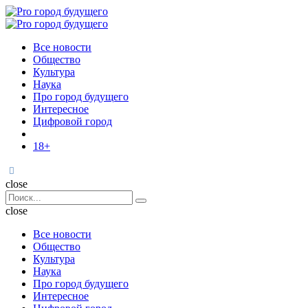
Menu
Поиск
Menu
Pro
город
Все новости
будущего
Общество
Культура
Наука
Про город будущего
Интересное
Цифровой город
18+
Поиск
close
Search
Поиск
for:
close
Все новости
Общество
Культура
Наука
Про город будущего
Интересное