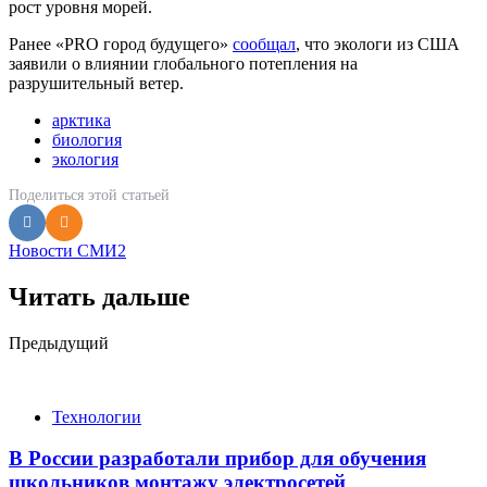
рост уровня морей.
Ранее «PRO город будущего»
сообщал
, что экологи из США
заявили о влиянии глобального потепления на
разрушительный ветер.
арктика
биология
экология
Поделиться
этой статьей
Новости СМИ2
Читать дальше
Post
Предыдущий
navigation
Технологии
В России разработали прибор для обучения
школьников монтажу электросетей