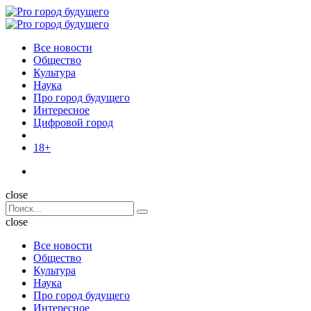
Menu
Поиск
Menu
Pro
город
Все новости
будущего
Общество
Культура
Наука
Про город будущего
Интересное
Цифровой город
18+
Поиск
close
Search
Поиск
for:
close
Все новости
Общество
Культура
Наука
Про город будущего
Интересное