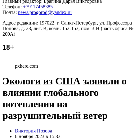
Главный редактор: Брагина Дарья Викторовна
Телефон:
+79117458385
Почта:
news.progorod@yandex.ru
Адрес редакции: 197022, г. Санкт-Петербург, ул. Профессора
Попова, д. 23, лит. В, комн. 152-153, пом. 3-Н (часть офиса №
200А)
18+
pxhere.com
Экологи из США заявили о
влиянии глобального
потепления на
разрушительный ветер
Posted
Виктория Позова
by
6 ноября 2023 в 15:33