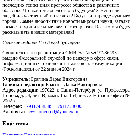
последних тенденциях прогресса общества в различных
областях. Что ждет человечество в будущем? Заменит ли
людей искусственный интеллект? Будут ли в тренде «умные»
города? Самые любопытные новости мировой науки, загадки
космоса и удивительные научные открытия. Все это мы будем
рассказывать в наших материалах!
Сетевое издание Рrо Город Будущего
Свидетельство о регистрации СМИ ЭЛ № ФС77-86593
выдано Федеральной службой по надзору в сфере связи,
информационных технологий и массовых коммуникаций
(Роскомнадзор) от 22 января 2024 г.
Учредитель:
Брагина Дарья Викторовна
Главный редактор:
Брагина Дарья Викторовна
Адрес редакции:
197022, г. Санкт-Петербург, ул. Профессора
Попова, д. 23, лит. В, комн. 152-153, пом. 3-Н (часть офиса №
200А)
Телефон:
+79117458385
,
+79117230003
Эл. почта:
news.progorod@yandex.ru
Ещё темы