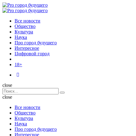
Menu
Поиск
Menu
Pro
город
Все новости
будущего
Общество
Культура
Наука
Про город будущего
Интересное
Цифровой город
18+
Поиск
close
Search
Поиск
for:
close
Все новости
Общество
Культура
Наука
Про город будущего
Интересное