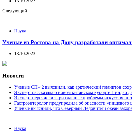
13.10.2023
Следующий
Наука
Ученые из Ростова-на-Дону разработали оптимал
13.10.2023
Новости
Ученые СП-42 выяснили, как арктический планктон сох
Эксперт рассказала о новом китайском курорте Циндао д
Эксперт перечислил три главные проблемы искусственно
Гастроэнтеролог предупредила об опасности «пищевого 
Ученые выяснили, что Северный Ледовитый океан захора
Categories
Наука