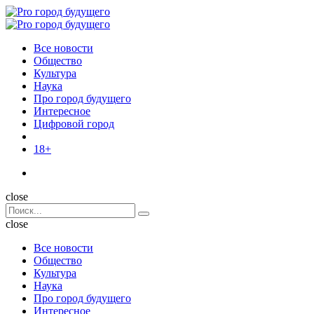
Menu
Поиск
Menu
Pro
город
Все новости
будущего
Общество
Культура
Наука
Про город будущего
Интересное
Цифровой город
18+
Поиск
close
Search
Поиск
for:
close
Все новости
Общество
Культура
Наука
Про город будущего
Интересное