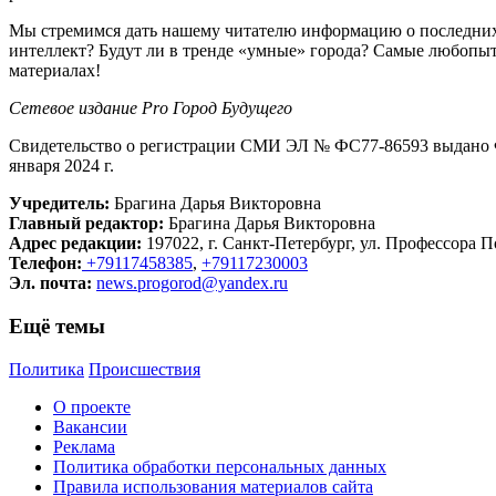
Мы стремимся дать нашему читателю информацию о последних 
интеллект? Будут ли в тренде «умные» города? Самые любопыт
материалах!
Сетевое издание Рrо Город Будущего
Свидетельство о регистрации СМИ ЭЛ № ФС77-86593 выдано Ф
января 2024 г.
Учредитель:
Брагина Дарья Викторовна
Главный редактор:
Брагина Дарья Викторовна
Адрес редакции:
197022, г. Санкт-Петербург, ул. Профессора По
Телефон:
+79117458385
,
+79117230003
Эл. почта:
news.progorod@yandex.ru
Ещё темы
Политика
Происшествия
О проекте
Вакансии
Реклама
Политика обработки персональных данных
Правила использования материалов сайта