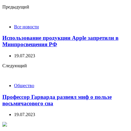
Post
Предыдущий
navigation
Все новости
Использование продукции Apple запретили в
Минпросвещения РФ
19.07.2023
Следующий
Общество
Профессор Гарварда развеял миф о пользе
восьмичасового сна
19.07.2023