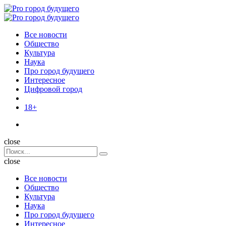
Menu
Поиск
Menu
Pro
город
Все новости
будущего
Общество
Культура
Наука
Про город будущего
Интересное
Цифровой город
18+
Поиск
close
Search
Поиск
for:
close
Все новости
Общество
Культура
Наука
Про город будущего
Интересное