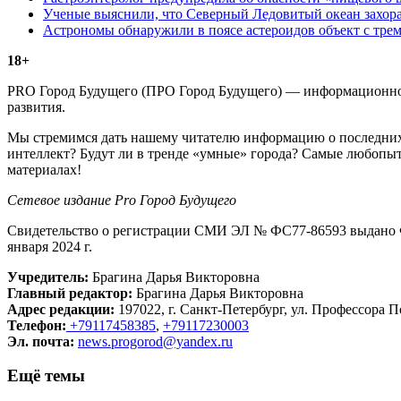
Ученые выяснили, что Северный Ледовитый океан захора
Астрономы обнаружили в поясе астероидов объект с тре
18+
PRO Город Будущего (ПРО Город Будущего) — информационное 
развития.
Мы стремимся дать нашему читателю информацию о последних 
интеллект? Будут ли в тренде «умные» города? Самые любопыт
материалах!
Сетевое издание Рrо Город Будущего
Свидетельство о регистрации СМИ ЭЛ № ФС77-86593 выдано Ф
января 2024 г.
Учредитель:
Брагина Дарья Викторовна
Главный редактор:
Брагина Дарья Викторовна
Адрес редакции:
197022, г. Санкт-Петербург, ул. Профессора По
Телефон:
+79117458385
,
+79117230003
Эл. почта:
news.progorod@yandex.ru
Ещё темы