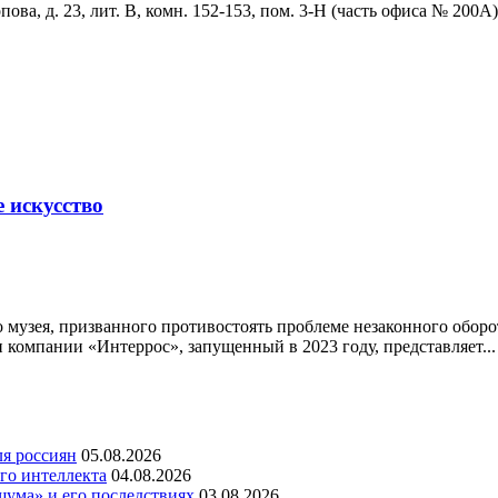
ова, д. 23, лит. В, комн. 152-153, пом. 3-Н (часть офиса № 200А)
 искусство
узея, призванного противостоять проблеме незаконного оборо
компании «Интеррос», запущенный в 2023 году, представляет...
ля россиян
05.08.2026
го интеллекта
04.08.2026
шума» и его последствиях
03.08.2026