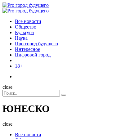
Menu
Поиск
Menu
Pro
город
Все новости
будущего
Общество
Культура
Наука
Про город будущего
Интересное
Цифровой город
18+
Поиск
close
Search
Поиск
for:
ЮНЕСКО
close
Все новости