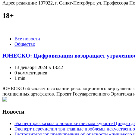
Адрес редакции: 197022, г. Санкт-Петербург, ул. Профессора Поп
18+
Категории
Все новости
Общество
ЮНЕСКО: Цифровизация возвращает утраченное
13 декабря 2024 в 13:42
0 комментариев
1 min
ЮНЕСКО объявляет о создании революционного виртуального м
похищенных артефактов. Проект Государственного Эрмитажа и 
Новости
Эксперт рассказала о новом китайском курорте Циндао д
Эксперт перечислил три главные проблемы искусственно
Гастроэнтеролог предупредила об опасности «пищевого 