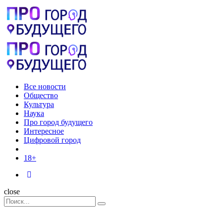
Menu
Поиск
Menu
Pro
город
будущего
Все новости
Общество
Культура
Наука
Про город будущего
Интересное
Цифровой город
18+
Поиск
close
Search
Поиск
for: