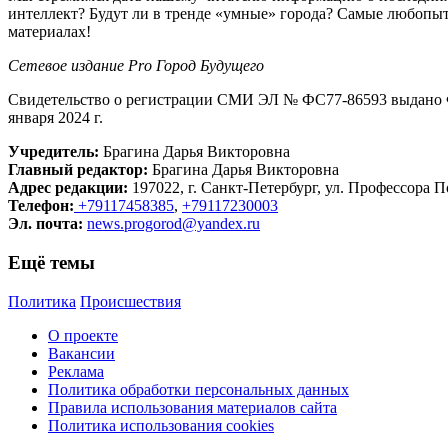
интеллект? Будут ли в тренде «умные» города? Самые любопыт
материалах!
Сетевое издание Рrо Город Будущего
Свидетельство о регистрации СМИ ЭЛ № ФС77-86593 выдано Ф
января 2024 г.
Учредитель:
Брагина Дарья Викторовна
Главный редактор:
Брагина Дарья Викторовна
Адрес редакции:
197022, г. Санкт-Петербург, ул. Профессора По
Телефон:
+79117458385
,
+79117230003
Эл. почта:
news.progorod@yandex.ru
Ещё темы
Политика
Происшествия
О проекте
Вакансии
Реклама
Политика обработки персональных данных
Правила использования материалов сайта
Политика использования cookies