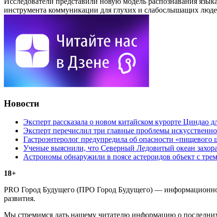
Исследователи представили новую модель распознавания языка
инструмента коммуникации для глухих и слабослышащих людей
Новости
Эксперт рассказала о новом китайском курорте Циндао д
Эксперт перечислил три главные проблемы искусственно
Гастроэнтеролог предупредила об опасности «пищевого 
Ученые выяснили, что Северный Ледовитый океан захора
Астрономы обнаружили в поясе астероидов объект с тре
18+
PRO Город Будущего (ПРО Город Будущего) — информационное 
развития.
Мы стремимся дать нашему читателю информацию о последних 