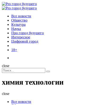
Menu
Поиск
Menu
Pro
город
Все новости
будущего
Общество
Культура
Наука
Про город будущего
Интересное
Цифровой город
18+
Поиск
close
Search
Поиск
for:
химия технологии
close
Все новости