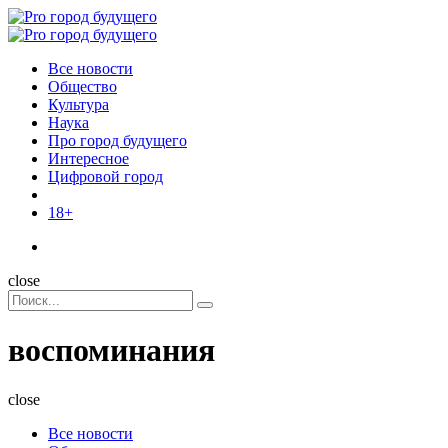
Menu
Поиск
Menu
Pro
город
Все новости
будущего
Общество
Культура
Наука
Про город будущего
Интересное
Цифровой город
18+
Поиск
close
Search
Поиск
for:
воспоминания
close
Все новости