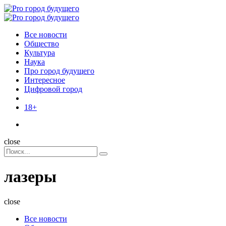
Menu
Поиск
Menu
Pro
город
Все новости
будущего
Общество
Культура
Наука
Про город будущего
Интересное
Цифровой город
18+
Поиск
close
Search
Поиск
for:
лазеры
close
Все новости