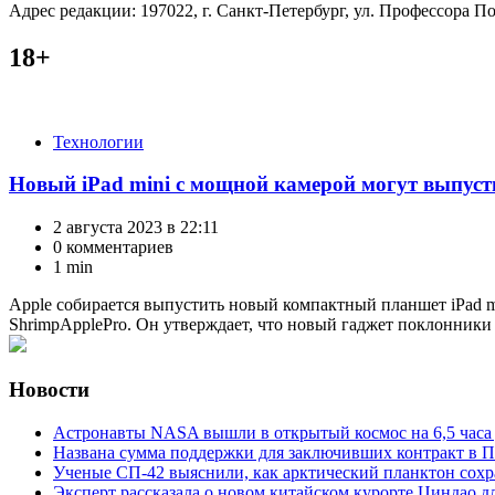
Адрес редакции: 197022, г. Санкт-Петербург, ул. Профессора Поп
18+
Категории
Технологии
Новый iPad mini с мощной камерой могут выпуст
2 августа 2023 в 22:11
0 комментариев
1 min
Apple собирается выпустить новый компактный планшет iPad m
ShrimpApplePro. Он утверждает, что новый гаджет поклонники 
Новости
Астронавты NASA вышли в открытый космос на 6,5 часа 
Названа сумма поддержки для заключивших контракт в П
Ученые СП-42 выяснили, как арктический планктон сох
Эксперт рассказала о новом китайском курорте Циндао д