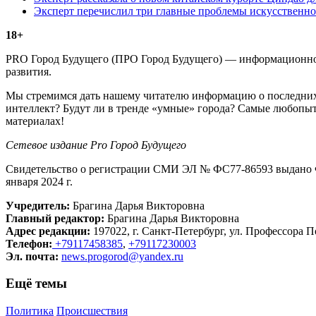
Эксперт перечислил три главные проблемы искусственно
18+
PRO Город Будущего (ПРО Город Будущего) — информационное 
развития.
Мы стремимся дать нашему читателю информацию о последних 
интеллект? Будут ли в тренде «умные» города? Самые любопыт
материалах!
Сетевое издание Рrо Город Будущего
Свидетельство о регистрации СМИ ЭЛ № ФС77-86593 выдано Ф
января 2024 г.
Учредитель:
Брагина Дарья Викторовна
Главный редактор:
Брагина Дарья Викторовна
Адрес редакции:
197022, г. Санкт-Петербург, ул. Профессора По
Телефон:
+79117458385
,
+79117230003
Эл. почта:
news.progorod@yandex.ru
Ещё темы
Политика
Происшествия