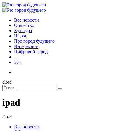
Menu
Поиск
Menu
Pro
город
Все новости
будущего
Общество
Культура
Наука
Про город будущего
Интересное
Цифровой город
18+
Поиск
close
Search
Поиск
for:
ipad
close
Все новости