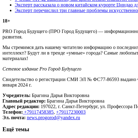
Эксперт рассказала о новом китайском курорте Циндао д
Эксперт перечислил три главные проблемы искусственно
18+
PRO Город Будущего (ПРО Город Будущего) — информационное 
развития.
Мы стремимся дать нашему читателю информацию о последних 
интеллект? Будут ли в тренде «умные» города? Самые любопыт
материалах!
Сетевое издание Рrо Город Будущего
Свидетельство о регистрации СМИ ЭЛ № ФС77-86593 выдано Ф
января 2024 г.
Учредитель:
Брагина Дарья Викторовна
Главный редактор:
Брагина Дарья Викторовна
Адрес редакции:
197022, г. Санкт-Петербург, ул. Профессора По
Телефон:
+79117458385
,
+79117230003
Эл. почта:
news.progorod@yandex.ru
Ещё темы