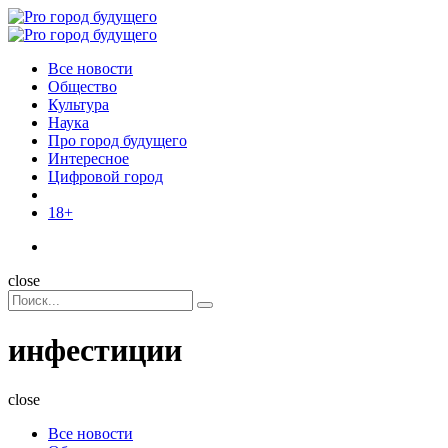
Menu
Поиск
Menu
Pro
город
Все новости
будущего
Общество
Культура
Наука
Про город будущего
Интересное
Цифровой город
18+
Поиск
close
Search
Поиск
for:
инфестиции
close
Все новости