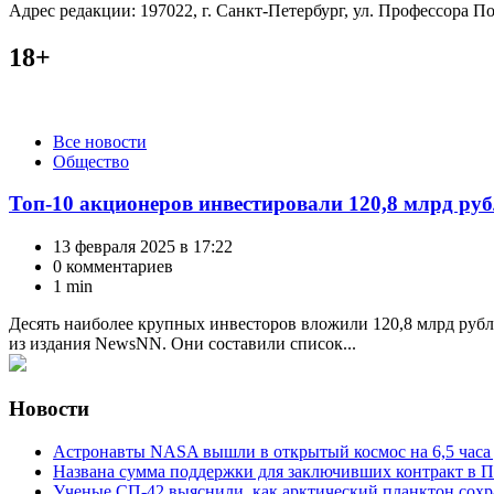
Адрес редакции: 197022, г. Санкт-Петербург, ул. Профессора Поп
18+
Категории
Все новости
Общество
Топ-10 акционеров инвестировали 120,8 млрд ру
13 февраля 2025 в 17:22
0 комментариев
1 min
Десять наиболее крупных инвесторов вложили 120,8 млрд рубл
из издания NewsNN. Они составили список...
Новости
Астронавты NASA вышли в открытый космос на 6,5 часа 
Названа сумма поддержки для заключивших контракт в П
Ученые СП-42 выяснили, как арктический планктон сох