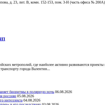
ова, д. 23, лит. В, комн. 152-153, пом. 3-Н (часть офиса № 200А)
ГЧП
йских метрополий, где наиболее активно развиваются проекты в
 транспорту города Валентин...
раняет биоритмы в полярную ночь
06.08.2026
ля россиян
05.08.2026
го интеллекта
04.08.2026
шума» и его последствиях
03.08.2026