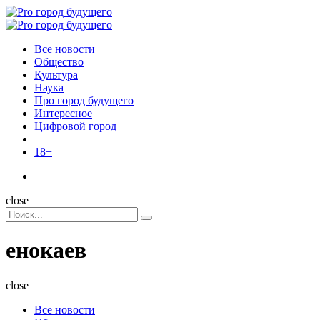
Menu
Поиск
Menu
Pro
город
Все новости
будущего
Общество
Культура
Наука
Про город будущего
Интересное
Цифровой город
18+
Поиск
close
Search
Поиск
for:
енокаев
close
Все новости