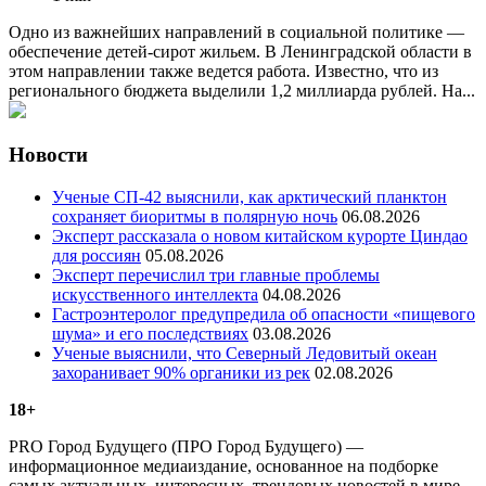
Одно из важнейших направлений в социальной политике —
обеспечение детей-сирот жильем. В Ленинградской области в
этом направлении также ведется работа. Известно, что из
регионального бюджета выделили 1,2 миллиарда рублей. На...
Новости
Ученые СП-42 выяснили, как арктический планктон
сохраняет биоритмы в полярную ночь
06.08.2026
Эксперт рассказала о новом китайском курорте Циндао
для россиян
05.08.2026
Эксперт перечислил три главные проблемы
искусственного интеллекта
04.08.2026
Гастроэнтеролог предупредила об опасности «пищевого
шума» и его последствиях
03.08.2026
Ученые выяснили, что Северный Ледовитый океан
захоранивает 90% органики из рек
02.08.2026
18+
PRO Город Будущего (ПРО Город Будущего) —
информационное медиаиздание, основанное на подборке
самых актуальных, интересных, трендовых новостей в мире