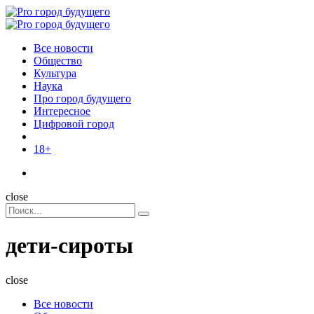
Menu
Поиск
Menu
Pro
город
Все новости
будущего
Общество
Культура
Наука
Про город будущего
Интересное
Цифровой город
18+
Поиск
close
Search
Поиск
for:
дети-сироты
close
Все новости