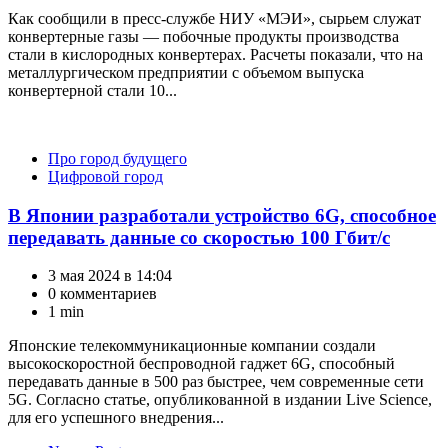
Как сообщили в пресс-службе НИУ «МЭИ», сырьем служат
конвертерные газы — побочные продукты производства
стали в кислородных конвертерах. Расчеты показали, что на
металлургическом предприятии с объемом выпуска
конвертерной стали 10...
Категории
Про город будущего
Цифровой город
В Японии разработали устройство 6G, способное
передавать данные со скоростью 100 Гбит/с
3 мая 2024 в 14:04
0 комментариев
1 min
Японские телекоммуникационные компании создали
высокоскоростной беспроводной гаджет 6G, способный
передавать данные в 500 раз быстрее, чем современные сети
5G. Согласно статье, опубликованной в издании Live Science,
для его успешного внедрения...