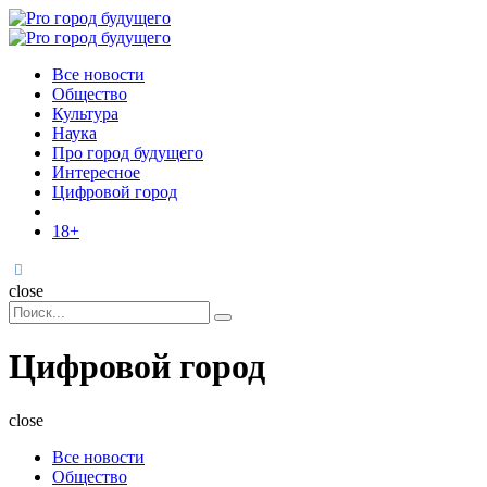
Menu
Поиск
Menu
Pro
город
Все новости
будущего
Общество
Культура
Наука
Про город будущего
Интересное
Цифровой город
18+
Поиск
close
Search
Поиск
for:
Цифровой город
close
Все новости
Общество