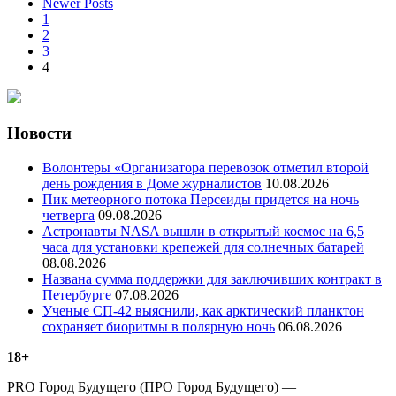
Пагинация
Newer Posts
1
записей
2
3
4
Новости
Волонтеры «Организатора перевозок отметил второй
день рождения в Доме журналистов
10.08.2026
Пик метеорного потока Персеиды придется на ночь
четверга
09.08.2026
Астронавты NASA вышли в открытый космос на 6,5
часа для установки крепежей для солнечных батарей
08.08.2026
Названа сумма поддержки для заключивших контракт в
Петербурге
07.08.2026
Ученые СП-42 выяснили, как арктический планктон
сохраняет биоритмы в полярную ночь
06.08.2026
18+
PRO Город Будущего (ПРО Город Будущего) —