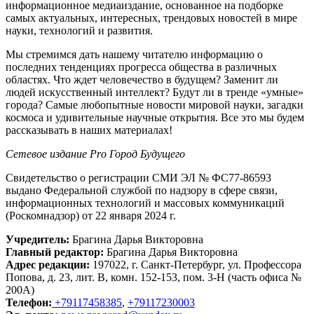
информационное медиаиздание, основанное на подборке
самых актуальных, интересных, трендовых новостей в мире
науки, технологий и развития.
Мы стремимся дать нашему читателю информацию о
последних тенденциях прогресса общества в различных
областях. Что ждет человечество в будущем? Заменит ли
людей искусственный интеллект? Будут ли в тренде «умные»
города? Самые любопытные новости мировой науки, загадки
космоса и удивительные научные открытия. Все это мы будем
рассказывать в наших материалах!
Сетевое издание Рrо Город Будущего
Свидетельство о регистрации СМИ ЭЛ № ФС77-86593
выдано Федеральной службой по надзору в сфере связи,
информационных технологий и массовых коммуникаций
(Роскомнадзор) от 22 января 2024 г.
Учредитель:
Брагина Дарья Викторовна
Главный редактор:
Брагина Дарья Викторовна
Адрес редакции:
197022, г. Санкт-Петербург, ул. Профессора
Попова, д. 23, лит. В, комн. 152-153, пом. 3-Н (часть офиса №
200А)
Телефон:
+79117458385
,
+79117230003